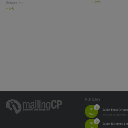
+ info
tiempo real.
+ info
NOTICIAS
16
08
Saldos Enero Cerrado
MAR
Ya están disponibles 
16
07
Saldos Diciembre Cer
JAN