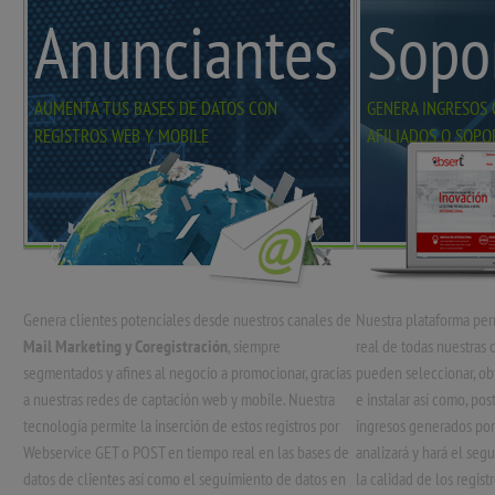
Anunciantes
Sopo
AUMENTA TUS BASES DE DATOS CON
GENERA INGRESOS 
REGISTROS WEB Y MOBILE
AFILIADOS O SOPO
Genera clientes potenciales desde nuestros canales de
Nuestra plataforma per
Mail Marketing y Coregistración
, siempre
real de todas nuestras
segmentados y afines al negocio a promocionar, gracias
pueden seleccionar, ob
a nuestras redes de captación web y mobile. Nuestra
e instalar así como, pos
tecnología permite la inserción de estos registros por
ingresos generados po
Webservice GET o POST en tiempo real en las bases de
analizará y hará el se
datos de clientes así como el seguimiento de datos en
la calidad de los registr