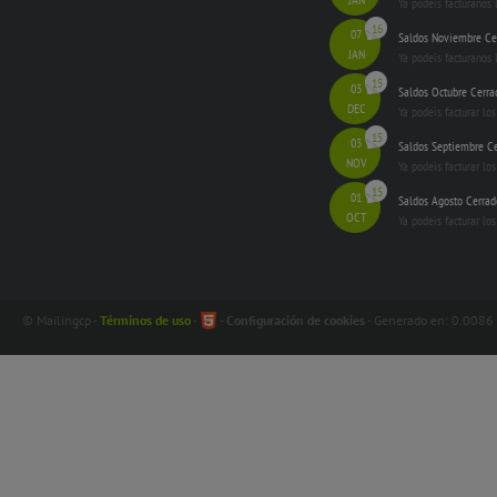
Ya podeis facturanos 
16
07
Saldos Noviembre Ce
JAN
Ya podeis facturanos
15
03
Saldos Octubre Cerra
DEC
Ya podeis facturar lo
15
03
Saldos Septiembre C
NOV
Ya podeis facturar lo
15
01
Saldos Agosto Cerrad
OCT
Ya podeis facturar lo
© Mailingcp -
Términos de uso
-
-
Configuración de cookies
- Generado en: 0.0086